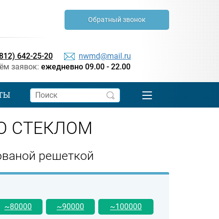
Обратный звонок
(812) 642-25-20
nwmd@mail.ru
ём заявок:
ежедневно 09.00 - 22.00
ТЫ
О СТЕКЛОМ
кованой решеткой
~80000
~90000
~100000