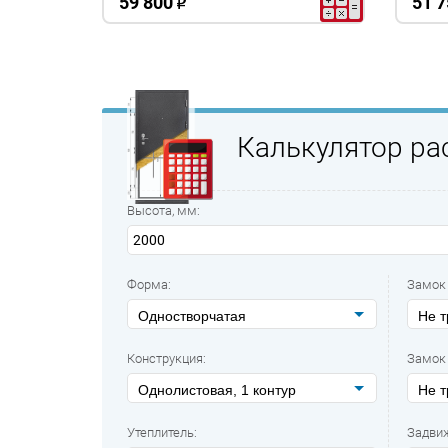
59 800
51 7
o
Калькулятор ра
Высота, мм:
Форма:
Замок
Одностворчатая
Не т
Конструкция:
Замок 
Однолистовая, 1 контур
Не т
Утеплитель:
Задви