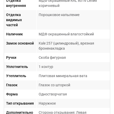
Отделка
МДФ окрашенный RAL 8014 Сепия
внутренняя
коричневый
Отделка
Порошковое напыление
видимых
частей
Наличник
МДФ окрашенный влагостойкий
Замок основной
Kale 257 (цилиндровый), врезная
броненакладка
Ручки
Скоба фигурная
Уплотнитель
1 контур
Утеплитель
Плитовая минеральная вата
Глазок
Глазок со шторкой
Форма
Одностворчатая
Тип открывания
Наружное
Дополнительно
Сторона открывания: Левая