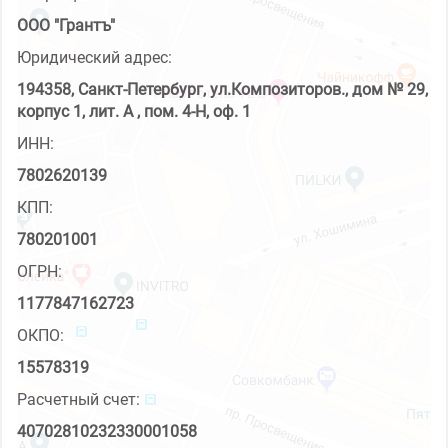
ООО "Грантъ"
Юридический адрес:
194358, Санкт-Петербург, ул.Композиторов., дом № 29,
корпус 1, лит. А , пом. 4-Н, оф. 1
ИНН:
7802620139
КПП:
780201001
ОГРН:
1177847162723
ОКПО:
15578319
Расчетный счет:
40702810232330001058