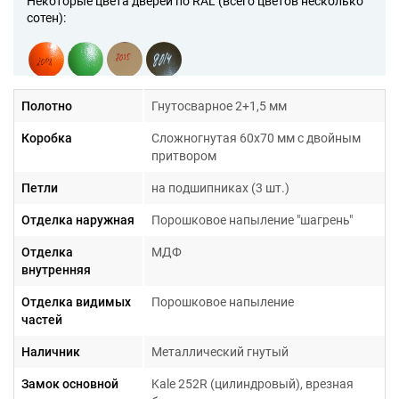
Некоторые цвета дверей по RAL (всего цветов несколько
сотен):
Полотно
Гнутосварное 2+1,5 мм
Некоторые расцветки дверей с МДФ (всего их более 50
образцов):
Коробка
Сложногнутая 60х70 мм с двойным
притвором
Петли
на подшипниках (3 шт.)
Отделка наружная
Порошковое напыление "шагрень"
Отделка
МДФ
внутренняя
Образцы рисунков на дверях с МДФ (всего их более 200
образов):
Отделка видимых
Порошковое напыление
частей
Наличник
Металлический гнутый
Замок основной
Kale 252R (цилиндровый), врезная