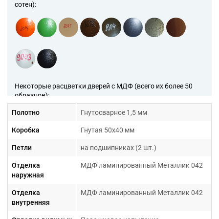
сотен):
Некоторые расцветки дверей с МДФ (всего их более 50
образцов):
Полотно
Гнутосварное 1,5 мм
Коробка
Гнутая 50х40 мм
Петли
на подшипниках (2 шт.)
Отделка
МДФ ламинированный Металлик 042
наружная
Образцы рисунков на дверях с МДФ (всего их более 200
образов):
Отделка
МДФ ламинированный Металлик 042
внутренняя