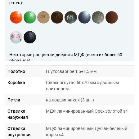
сотен):
Некоторые расцветки дверей с МДФ (всего их более 50
образцов):
Полотно
Гнутосварное 1,5+1,5 мм
Коробка
Сложногнутая 60х70 мм с двойным
притвором
Петли
на подшипниках (3 шт.)
Отделка
МДФ ламинированный Орех золотой s4
Образцы рисунков на дверях с МДФ (всего их более 200
наружная
образов):
Отделка
МДФ ламинированный Дуб выбеленый
внутренняя
корея s4