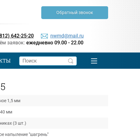
Обратный звонок
(812) 642-25-20
nwmd@mail.ru
ём заявок:
ежедневно 09.00 - 22.00
КТЫ
5
ное 1,5 мм
х40 мм
иках (3 шт.)
е напыление "шагрень"