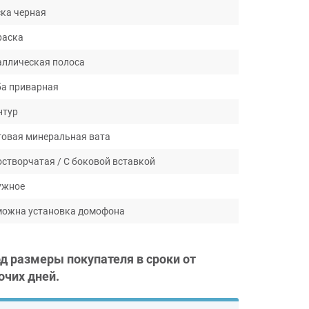
ка черная
раска
ллическая полоса
а приварная
нтур
овая минеральная вата
створчатая / С боковой вставкой
ужное
ожна установка домофона
од размеры покупателя в сроки от
очих дней
.