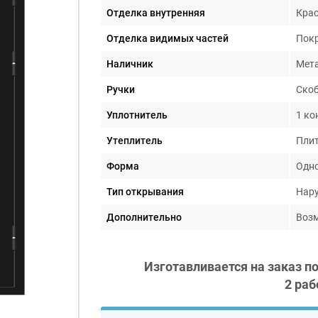
Отделка внутренняя
Крас
Отделка видимых частей
Пок
Наличник
Мета
Ручки
Скоб
Уплотнитель
1 ко
Утеплитель
Плит
Форма
Одно
Тип открывания
Нар
Дополнительно
Возм
Изготавливается на заказ п
2 раб