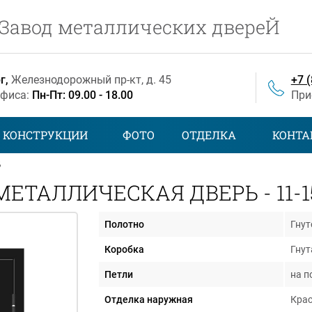
Завод металлических двереЙ
г,
Железнодорожный
пр-кт
, д. 45
+7 
офиса:
Пн-Пт: 09.00 - 18.00
При
КОНСТРУКЦИИ
ФОТО
ОТДЕЛКА
КОНТА
5
МЕТАЛЛИЧЕСКАЯ ДВЕРЬ - 11-1
Полотно
Гнут
Коробка
Гнут
Петли
на п
Отделка наружная
Крас