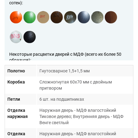
сотен):
Некоторые расцветки дверей с МДФ (всего их более 50
образцов):
Полотно
Гнутосварное 1,5+1,5 мм
Коробка
Сложногнутая 60х70 мм с двойным
притвором
Петли
6 шт. на подшипниках
Отделка
Наружная дверь - МДФ влагостойкий
Образцы рисунков на дверях с МДФ (всего их более 200
наружная
Тиковое дерево; Внутренняя дверь - МДФ
образов):
Венге светлый
Отделка
Наружная дверь - МДФ влагостойкий